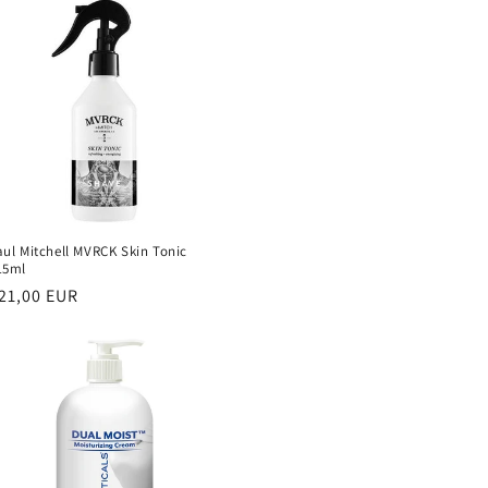
aul Mitchell MVRCK Skin Tonic
15ml
ěžná
21,00 EUR
ena