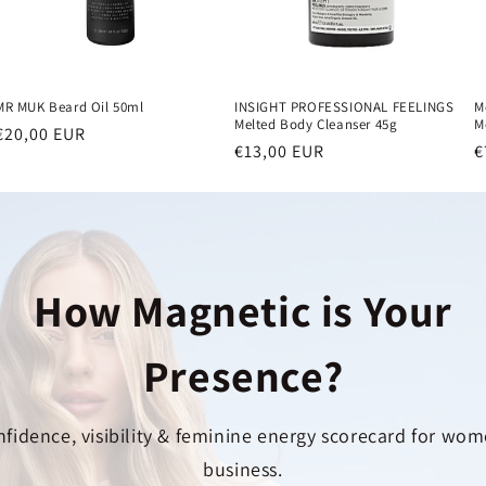
M
MR MUK Beard Oil 50ml
INSIGHT PROFESSIONAL FEELINGS
M
Melted Body Cleanser 45g
Běžná
€20,00 EUR
B
€
Běžná
€13,00 EUR
cena
c
cena