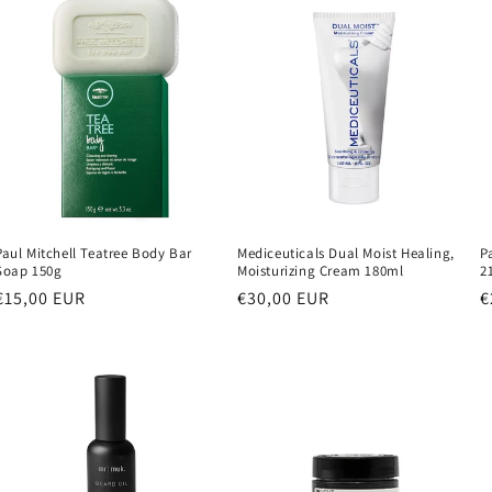
Paul Mitchell Teatree Body Bar
Mediceuticals Dual Moist Healing,
P
Soap 150g
Moisturizing Cream 180ml
2
Běžná
€15,00 EUR
Běžná
€30,00 EUR
B
€
cena
cena
c