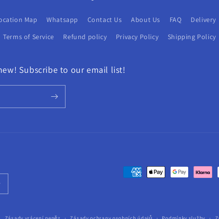
ocation Map
Whatsapp
Contact Us
About Us
FAQ
Delivery
Terms of Service
Refund policy
Privacy Policy
Shipping Policy
new! Subscribe to our email list!
Platební
metody
Zásady vrácení peněz
Zásady ochrany osobních údajů
Podmínky služby
Z