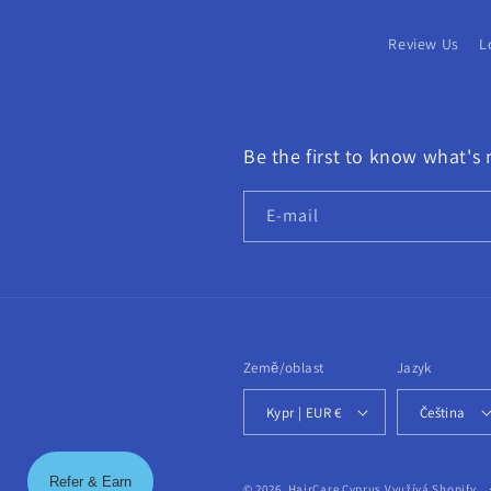
Review Us
L
Be the first to know what's 
E-mail
Země/oblast
Jazyk
Kypr | EUR €
Čeština
Refer & Earn
© 2026,
HairCare Cyprus
Využívá Shopify.