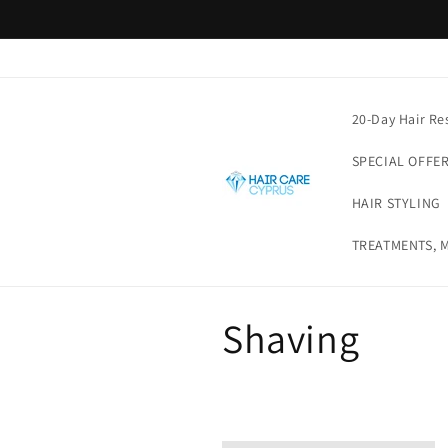
Přejít k
obsahu
20-Day Hair Re
SPECIAL OFFE
HAIR STYLING
TREATMENTS, M
K
Shaving
o
l