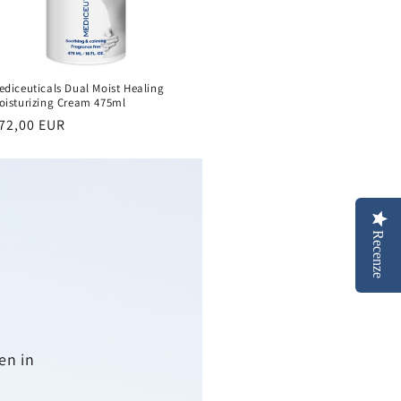
ediceuticals Dual Moist Healing
oisturizing Cream 475ml
ěžná
72,00 EUR
ena
Recenze