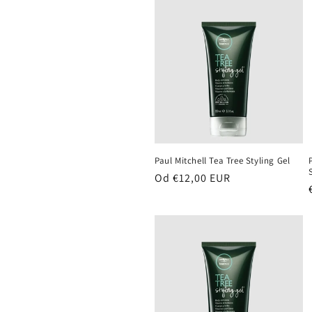
e
k
c
e
Paul Mitchell Tea Tree Styling Gel
:
Běžná
Od €12,00 EUR
cena